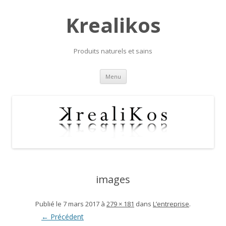
Krealikos
Produits naturels et sains
Skip
Menu
to
content
images
Publié le
7 mars 2017
à
279 × 181
dans
L’entreprise
.
← Précédent