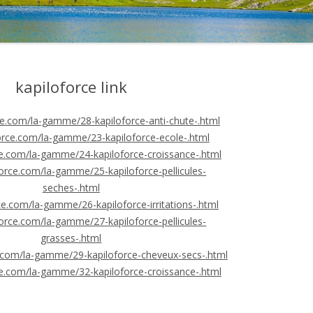
CONFÉRENCES EN NUTRITION
kapiloforce link
rce.com/la-gamme/28-kapiloforce-anti-chute-.html
force.com/la-gamme/23-kapiloforce-ecole-.html
rce.com/la-gamme/24-kapiloforce-croissance-.html
oforce.com/la-gamme/25-kapiloforce-pellicules-
seches-.html
rce.com/la-gamme/26-kapiloforce-irritations-.html
oforce.com/la-gamme/27-kapiloforce-pellicules-
grasses-.html
ce.com/la-gamme/29-kapiloforce-cheveux-secs-.html
rce.com/la-gamme/32-kapiloforce-croissance-.html