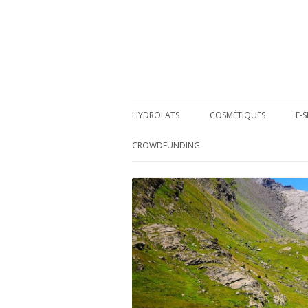
HYDROLATS
COSMÉTIQUES
E-
QU’EST-CE?
NOTRE APPROCH
CROWDFUNDING
LA BI-DISTILLATION
COSMÉTIQUES
LES AMIS DU CROWDFUNDING
DOMAINES D’UTILISATION
HYDROLAT VS. HUILE
ESSENTIELLE
NOS HYDROLATS BI-DISTILLÉS
ESHOP HYDROLATS OFLOR