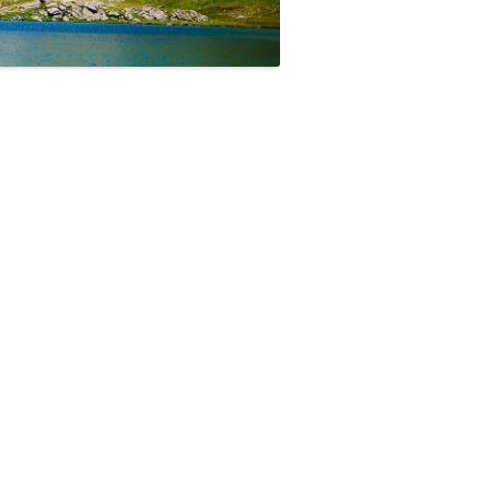
NIVELLES
PHARMACIE FRANÇOISE LAINE À
LEERNES
PHARMACIE GANTER À UCCLE
PHARMACIE LEDOUX H. À LEERNES
PHARMACIE DE LOUVRANGES À
DION-VALMONT
PHARMACIE PASTEUR À LIÈGE
PHARMACIE POOLS CASTEAU
PHARMACIE DEJARDIN À EGHEZEE
PHARMACIE DU DRIES
RESTONS BELLES À ATH